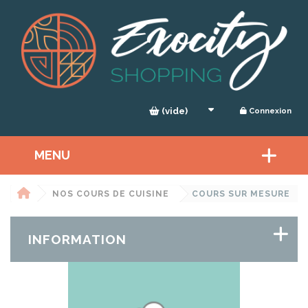
Panneau de gestion des cookies
(vide)
Connexion
MENU
NOS COURS DE CUISINE
COURS SUR MESURE
INFORMATION